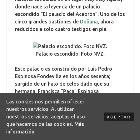
donde nace la leyenda de un palacio
escondido “El palacio del Acebrón”. Uno de los
cinco grandes bastiones de
Doñana
, ahora
reducidos a solo cuatro testigos en pie.
Palacio escondido. Foto NVZ.
Este palacio es construido por Luis Pedro
Espinosa Fondevilla en los años sesenta;
surgido de un halo de celos dado que su
hermana, Francisca “Paca” Espinosa
Fondevilla, era dueña del Palacio de Coto del
Las cookies nos permiten ofrecer
Rey y gozaba de gran renombre por la zona.
nuestros servicios. Al utilizar
Posición anhelada por él.
nuestros servicios, aceptas el uso
ACEPTAR
que hacemos de las cookies.
Más
Ojos que engañan
información