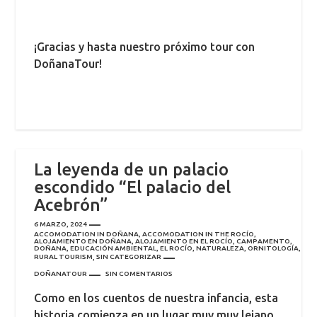
¡Gracias y hasta nuestro próximo tour con
DoñanaTour!
La leyenda de un palacio
escondido “El palacio del
Acebrón”
6 MARZO, 2024
ACCOMODATION IN DOÑANA
,
ACCOMODATION IN THE ROCÍO
,
ALOJAMIENTO EN DOÑANA
,
ALOJAMIENTO EN EL ROCÍO
,
CAMPAMENTO
,
DOÑANA
,
EDUCACIÓN AMBIENTAL
,
EL ROCÍO
,
NATURALEZA
,
ORNITOLOGÍA
,
RURAL TOURISM
,
SIN CATEGORIZAR
DOÑANATOUR
SIN COMENTARIOS
Como en los cuentos de nuestra infancia, esta
historia comienza en un lugar muy muy lejano,