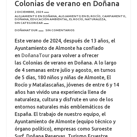
Colonias de verano en Doñana
2 DICIEMBRE, 2024
ALOJAMIENTO EN DOÑANA
,
ALOJAMIENTO EN EL ROCÍO
,
CAMPAMENTO
,
DOÑANA
,
EDUCACIÓN AMBIENTAL
,
EL ROCÍO
,
NATURALEZA
,
SIN CATEGORIZAR
DOÑANATOUR
SIN COMENTARIOS
Este verano de 2024, después de 13 años, el
Ayuntamiento de Almonte ha confiado
en
DoñanaTour
para volver a ofrecer
las Colonias de verano en Doñana. A lo largo
de 4 semanas entre julio y agosto, en turnos
de 5 días, 180 niños y niñas de Almonte, El
Rocío y Matalascañas, jóvenes de entre 6 y 14
años han vivido una experiencia llena de
naturaleza, cultura y disfrute en uno de los
entornos naturales más emblemáticos de
España. El trabajo de nuestro equipo, el
Ayuntamiento de Almonte (equipo técnico y
órgano político), empresas como Suroeste
Surf, Doñana Reservas, Turismo Ecuestre