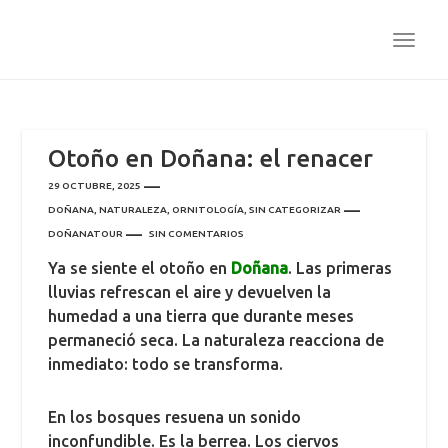
TOGG
NAVI
Otoño en Doñana: el renacer
29 OCTUBRE, 2025
DOÑANA
,
NATURALEZA
,
ORNITOLOGÍA
,
SIN CATEGORIZAR
DOÑANATOUR
SIN COMENTARIOS
Ya se siente el otoño en
Doñana
. Las primeras
lluvias refrescan el aire y devuelven la
humedad a una tierra que durante meses
permaneció seca. La naturaleza reacciona de
inmediato: todo se transforma.
En los bosques resuena un sonido
inconfundible. Es la berrea. Los ciervos