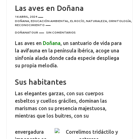
Las aves en Doñana
16 ABRIL, 2024
DOÑANA
,
EDUCACIÓN AMBIENTAL
,
EL ROCÍO
,
NATURALEZA
,
ORNITOLOGÍA
,
RECONOCIMIENTO
DOÑANATOUR
SIN COMENTARIOS
Las aves en
Doñana
, un santuario de vida para
la avifauna en la península ibérica, acoge una
sinfonía alada donde cada especie despliega
su propia melodía.
Sus habitantes
Las elegantes garzas, con sus cuerpos
esbeltos y cuellos gráciles, dominan las
marismas con su presencia majestuosa,
mientras que los buitres, con su
envergadura