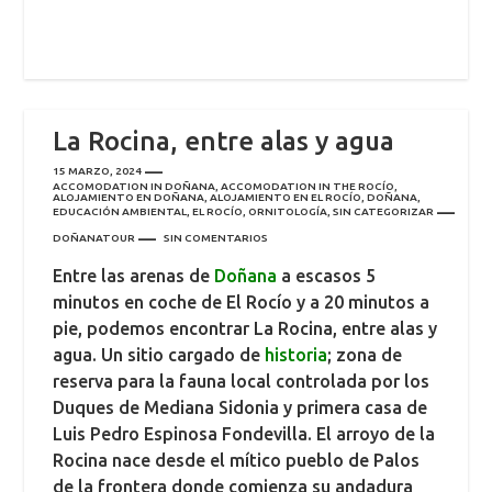
La Rocina, entre alas y agua
15 MARZO, 2024
ACCOMODATION IN DOÑANA
,
ACCOMODATION IN THE ROCÍO
,
ALOJAMIENTO EN DOÑANA
,
ALOJAMIENTO EN EL ROCÍO
,
DOÑANA
,
EDUCACIÓN AMBIENTAL
,
EL ROCÍO
,
ORNITOLOGÍA
,
SIN CATEGORIZAR
DOÑANATOUR
SIN COMENTARIOS
Entre las arenas de
Doñana
a escasos 5
minutos en coche de El Rocío y a 20 minutos a
pie, podemos encontrar La Rocina, entre alas y
agua. Un sitio cargado de
historia
; zona de
reserva para la fauna local controlada por los
Duques de Mediana Sidonia y primera casa de
Luis Pedro Espinosa Fondevilla. El arroyo de la
Rocina nace desde el mítico pueblo de Palos
de la frontera donde comienza su andadura