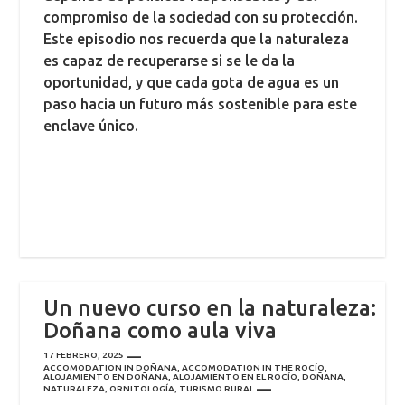
compromiso de la sociedad con su protección.
Este episodio nos recuerda que la naturaleza
es capaz de recuperarse si se le da la
oportunidad, y que cada gota de agua es un
paso hacia un futuro más sostenible para este
enclave único.
Un nuevo curso en la naturaleza:
Doñana como aula viva
17 FEBRERO, 2025
ACCOMODATION IN DOÑANA
,
ACCOMODATION IN THE ROCÍO
,
ALOJAMIENTO EN DOÑANA
,
ALOJAMIENTO EN EL ROCÍO
,
DOÑANA
,
NATURALEZA
,
ORNITOLOGÍA
,
TURISMO RURAL