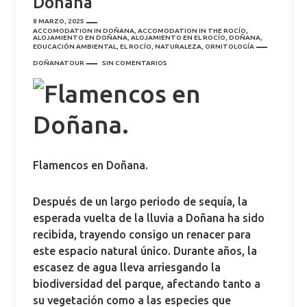
Doñana
8 MARZO, 2025
ACCOMODATION IN DOÑANA
,
ACCOMODATION IN THE ROCÍO
,
ALOJAMIENTO EN DOÑANA
,
ALOJAMIENTO EN EL ROCÍO
,
DOÑANA
,
EDUCACIÓN AMBIENTAL
,
EL ROCÍO
,
NATURALEZA
,
ORNITOLOGÍA
DOÑANATOUR
SIN COMENTARIOS
Flamencos en Doñana.
Después de un largo periodo de sequía, la
esperada vuelta de la lluvia a Doñana ha sido
recibida, trayendo consigo un renacer para
este espacio natural único. Durante años, la
escasez de agua lleva arriesgando la
biodiversidad del parque, afectando tanto a
su vegetación como a las especies que