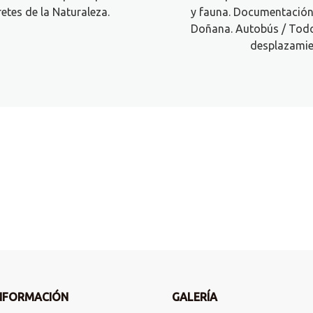
retes de la Naturaleza.
y fauna. Documentación 
Doñana. Autobús / Todo
desplazamie
to contigo.
NFORMACIÓN
GALERÍA