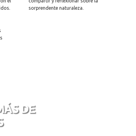
on el
compartir y reflexionar sobre la
idos.
sorprendente naturaleza.
s
es
MÁS DE
S