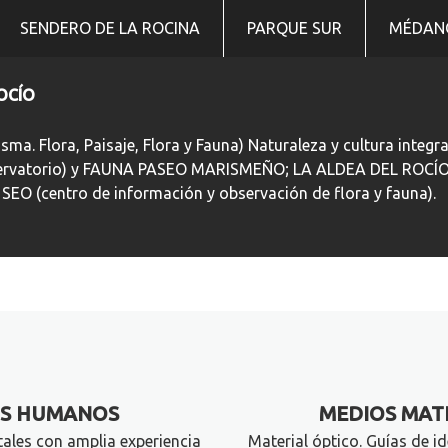
SENDERO DE LA ROCINA
PARQUE SUR
MÉDANO
OCÍO
isma. Flora, Paisaje, Flora y Fauna) Naturaleza y cultura int
ervatorio) y FAUNA PASEO MARISMEÑO; LA ALDEA DEL ROCÍO;
 SEO (centro de información y observación de flora y fauna).
OS HUMANOS
MEDIOS MAT
les con amplia experiencia
Material óptico. Guías de id