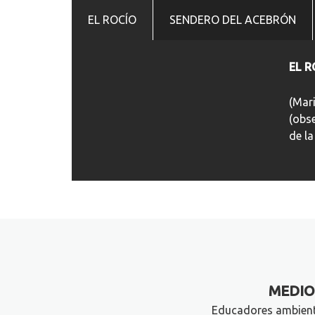
EL ROCÍO
SENDERO DEL ACEBRÓN
EL R
(Mar
(obs
de la
MEDI
Educadores ambienta