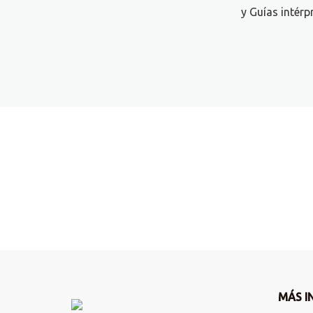
y Guías intérp
¿Quieres más información?
Escríbenos un email y nos pondremos en contac
¡Contacta!
MÁS I