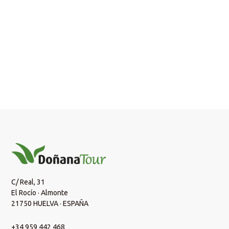
¿Quieres más información?
Escríbenos un email y nos pondremos en contacto
contigo.
¡Contacta!
C/ Real, 31
El Rocío · Almonte
21750 HUELVA · ESPAÑA
+34 959 442 468