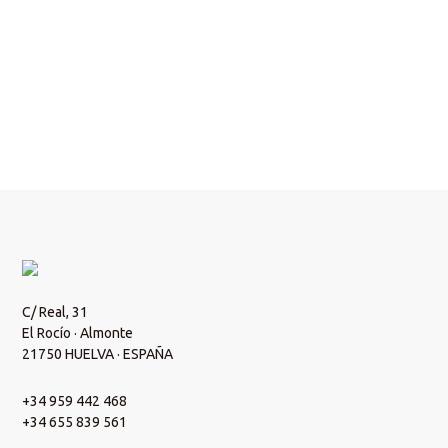
Escríbenos un email y nos pondremos en contacto
contigo.
¡Contacta!
C/ Real, 31
El Rocío · Almonte
21750 HUELVA · ESPAÑA
+34 959 442 468
+34 655 839 561