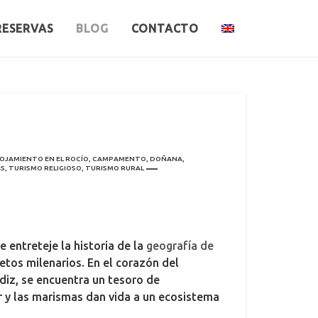
RESERVAS
BLOG
CONTACTO
OJAMIENTO EN EL ROCÍO
,
CAMPAMENTO
,
DOÑANA
,
AS
,
TURISMO RELIGIOSO
,
TURISMO RURAL
e entreteje la historia de la
geografía de
retos milenarios. En el corazón del
ádiz, se encuentra un tesoro de
r y las marismas dan vida a un ecosistema