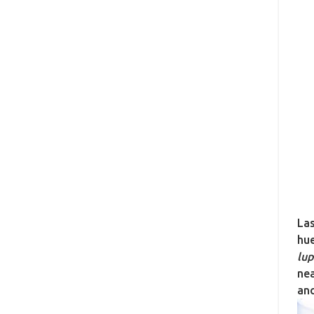
Las
hue
lup
nea
anc