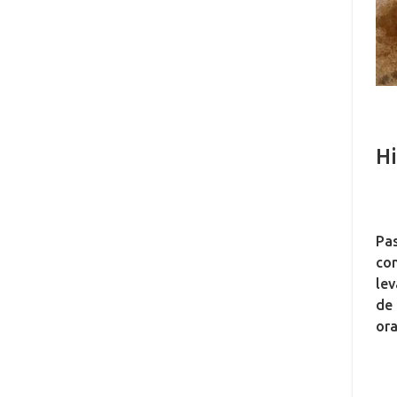
Hi
Pas
con
lev
de 
ora