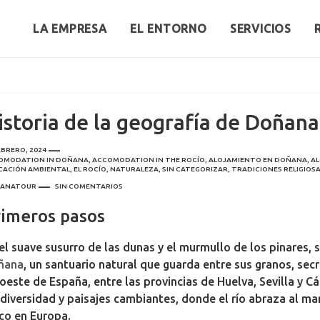
LA EMPRESA
EL ENTORNO
SERVICIOS
istoria de la geografía de Doñana
EBRERO, 2024
OMODATION IN DOÑANA
,
ACCOMODATION IN THE ROCÍO
,
ALOJAMIENTO EN DOÑANA
,
AL
CACIÓN AMBIENTAL
,
EL ROCÍO
,
NATURALEZA
,
SIN CATEGORIZAR
,
TRADICIONES RELIGIOS
ANATOUR
SIN COMENTARIOS
rimeros pasos
el suave susurro de las dunas y el murmullo de los pinares, s
ñana
, un santuario natural que guarda entre sus granos, sec
oeste de España, entre las provincias de Huelva, Sevilla y C
diversidad y paisajes cambiantes, donde el río abraza al ma
co en Europa.