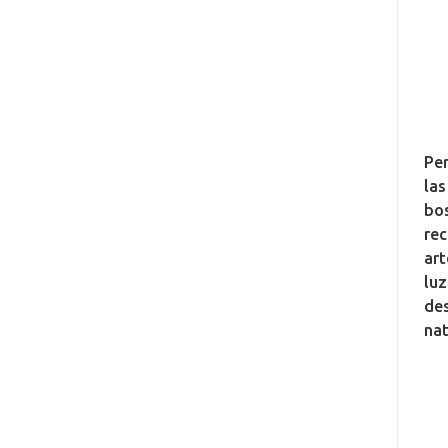
Per
las
bos
rec
art
luz
des
nat