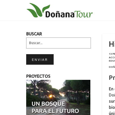
BUSCAR
H
13 F
ACC
ENVIAR
EDU
DOÑ
PROYECTOS
P
En 
Do
sur
bio
úni