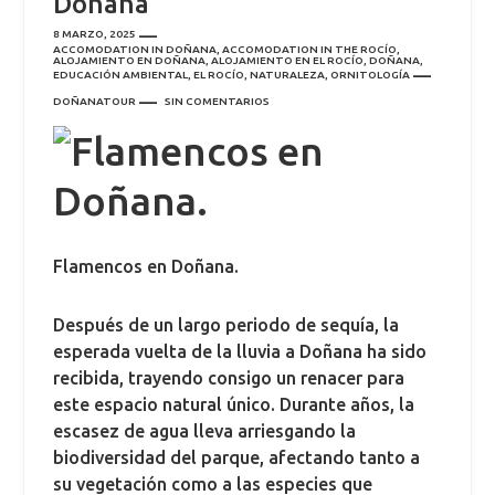
Doñana
8 MARZO, 2025
ACCOMODATION IN DOÑANA
,
ACCOMODATION IN THE ROCÍO
,
ALOJAMIENTO EN DOÑANA
,
ALOJAMIENTO EN EL ROCÍO
,
DOÑANA
,
EDUCACIÓN AMBIENTAL
,
EL ROCÍO
,
NATURALEZA
,
ORNITOLOGÍA
DOÑANATOUR
SIN COMENTARIOS
Flamencos en Doñana.
Después de un largo periodo de sequía, la
esperada vuelta de la lluvia a Doñana ha sido
recibida, trayendo consigo un renacer para
este espacio natural único. Durante años, la
escasez de agua lleva arriesgando la
biodiversidad del parque, afectando tanto a
su vegetación como a las especies que