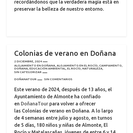
recordándonos que la verdadera magia está en
preservar la belleza de nuestro entorno.
Colonias de verano en Doñana
2 DICIEMBRE, 2024
ALOJAMIENTO EN DOÑANA
,
ALOJAMIENTO EN EL ROCÍO
,
CAMPAMENTO
,
DOÑANA
,
EDUCACIÓN AMBIENTAL
,
EL ROCÍO
,
NATURALEZA
,
SIN CATEGORIZAR
DOÑANATOUR
SIN COMENTARIOS
Este verano de 2024, después de 13 años, el
Ayuntamiento de Almonte ha confiado
en
DoñanaTour
para volver a ofrecer
las Colonias de verano en Doñana. A lo largo
de 4 semanas entre julio y agosto, en turnos
de 5 días, 180 niños y niñas de Almonte, El
Rocío y Matalascañas, jóvenes de entre 6 y 14