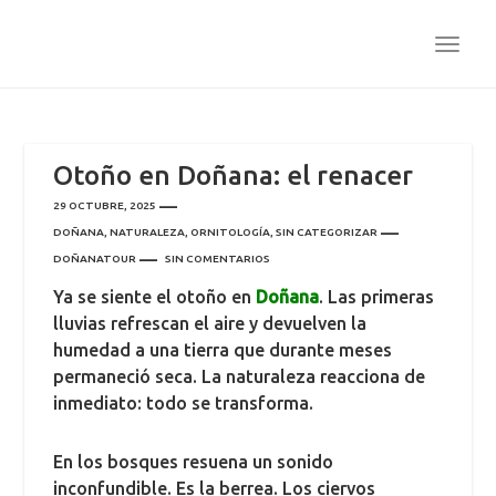
TOGG
NAVI
Otoño en Doñana: el renacer
29 OCTUBRE, 2025
DOÑANA
,
NATURALEZA
,
ORNITOLOGÍA
,
SIN CATEGORIZAR
DOÑANATOUR
SIN COMENTARIOS
Ya se siente el otoño en
Doñana
. Las primeras
lluvias refrescan el aire y devuelven la
humedad a una tierra que durante meses
permaneció seca. La naturaleza reacciona de
inmediato: todo se transforma.
En los bosques resuena un sonido
inconfundible. Es la berrea. Los ciervos