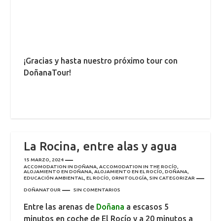
¡Gracias y hasta nuestro próximo tour con
DoñanaTour!
La Rocina, entre alas y agua
15 MARZO, 2024
ACCOMODATION IN DOÑANA
,
ACCOMODATION IN THE ROCÍO
,
ALOJAMIENTO EN DOÑANA
,
ALOJAMIENTO EN EL ROCÍO
,
DOÑANA
,
EDUCACIÓN AMBIENTAL
,
EL ROCÍO
,
ORNITOLOGÍA
,
SIN CATEGORIZAR
DOÑANATOUR
SIN COMENTARIOS
Entre las arenas de
Doñana
a escasos 5
minutos en coche de El Rocío y a 20 minutos a