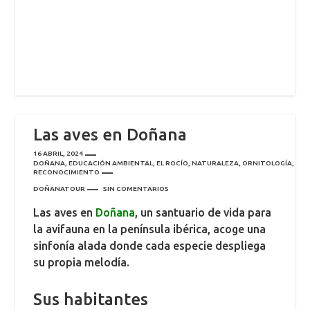
Las aves en Doñana
16 ABRIL, 2024
DOÑANA
,
EDUCACIÓN AMBIENTAL
,
EL ROCÍO
,
NATURALEZA
,
ORNITOLOGÍA
,
RECONOCIMIENTO
DOÑANATOUR
SIN COMENTARIOS
Las aves en
Doñana
, un santuario de vida para
la avifauna en la península ibérica, acoge una
sinfonía alada donde cada especie despliega
su propia melodía.
Sus habitantes