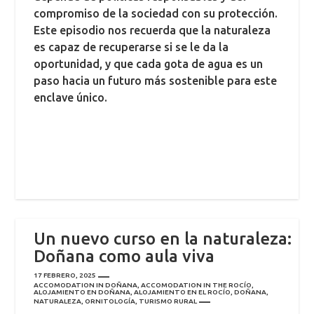
compromiso de la sociedad con su protección.
Este episodio nos recuerda que la naturaleza
es capaz de recuperarse si se le da la
oportunidad, y que cada gota de agua es un
paso hacia un futuro más sostenible para este
enclave único.
Un nuevo curso en la naturaleza:
Doñana como aula viva
17 FEBRERO, 2025
ACCOMODATION IN DOÑANA
,
ACCOMODATION IN THE ROCÍO
,
ALOJAMIENTO EN DOÑANA
,
ALOJAMIENTO EN EL ROCÍO
,
DOÑANA
,
NATURALEZA
,
ORNITOLOGÍA
,
TURISMO RURAL