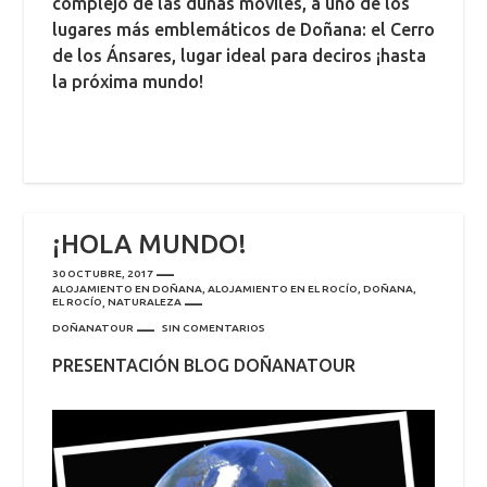
complejo de las dunas móviles, a uno de los
lugares más emblemáticos de Doñana: el Cerro
de los Ánsares, lugar ideal para deciros ¡hasta
la próxima mundo!
¡HOLA MUNDO!
30 OCTUBRE, 2017
ALOJAMIENTO EN DOÑANA
,
ALOJAMIENTO EN EL ROCÍO
,
DOÑANA
,
EL ROCÍO
,
NATURALEZA
DOÑANATOUR
SIN COMENTARIOS
PRESENTACIÓN BLOG DOÑANATOUR