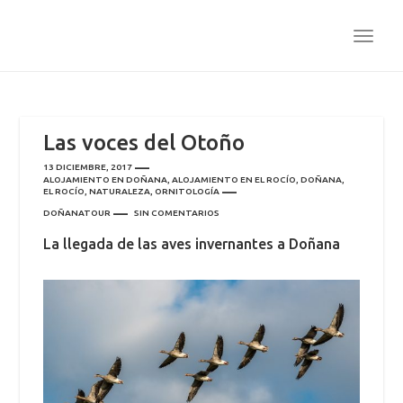
TOGG
NAVI
Las voces del Otoño
13 DICIEMBRE, 2017
ALOJAMIENTO EN DOÑANA
,
ALOJAMIENTO EN EL ROCÍO
,
DOÑANA
,
EL ROCÍO
,
NATURALEZA
,
ORNITOLOGÍA
DOÑANATOUR
SIN COMENTARIOS
La llegada de las aves invernantes a Doñana